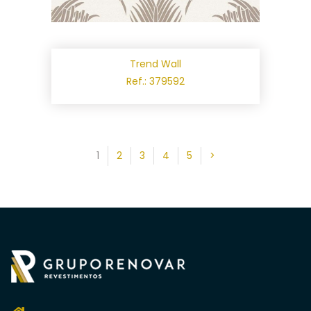
Trend Wall
Ref.: 379592
1
2
3
4
5
>