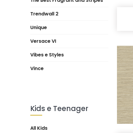
The Best Fragrant and Stripes
Trendwall 2
Unique
Versace VI
Vibes e Styles
Vince
Kids e Teenager
All Kids