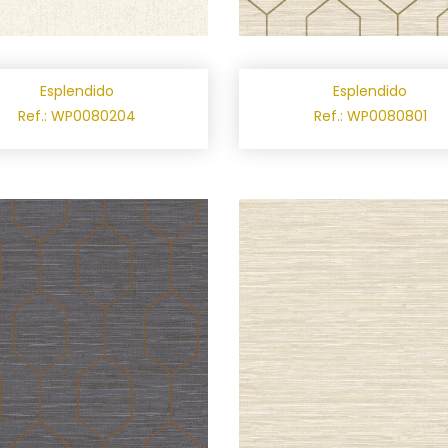
Esplendido
Esplendido
Ref.: WP0080204
Ref.: WP0080801