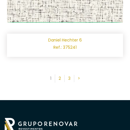
Daniel Hechter 6
Ref.: 375241
1
2
3
>