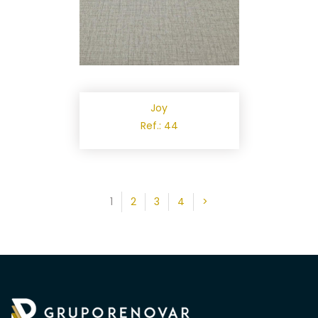
Joy
Ref.: 44
1
2
3
4
>