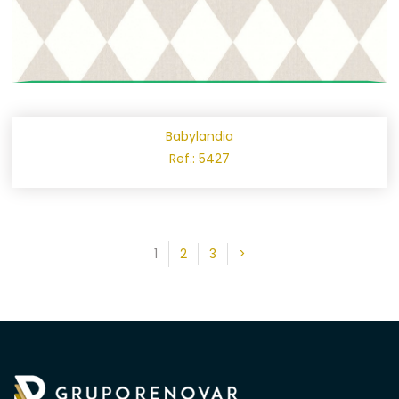
Babylandia
Ref.: 5427
1
2
3
>