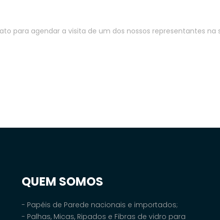
ato para agendar a visita de um dos nossos representantes na 
QUEM SOMOS
- Papéis de Parede nacionais e importados;
- Palhas, Micas, Ripados e Fibras de vidro para