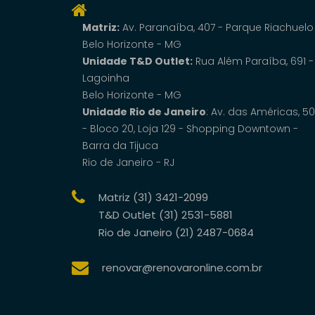
Matriz:
Av. Paranaí­ba, 407 - Parque Riachuelo
Belo Horizonte - MG
Unidade T&D Outlet:
Rua Além Paraíba, 691 -
Lagoinha
Belo Horizonte - MG
Unidade Rio de Janeiro
: Av. das Américas, 5
- Bloco 20, Loja 129 - Shopping Downtown -
Barra da Tijuca
Rio de Janeiro - RJ
Matriz (31) 3421-2099
T&D Outlet (31) 2531-5881
Rio de Janeiro (21) 2487-0684
renovar@renovaronline.com.br