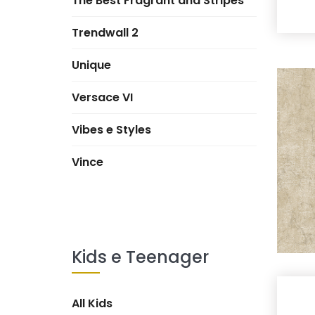
The Best Fragrant and Stripes
Trendwall 2
Unique
Versace VI
Vibes e Styles
Vince
Kids e Teenager
All Kids