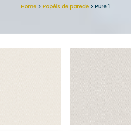
Home
>
Papéis de parede
> Pure 1