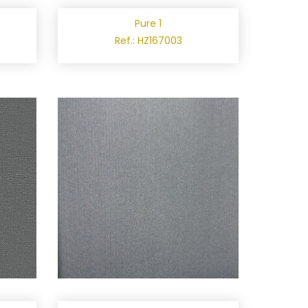
Pure 1
Ref.: HZ167003