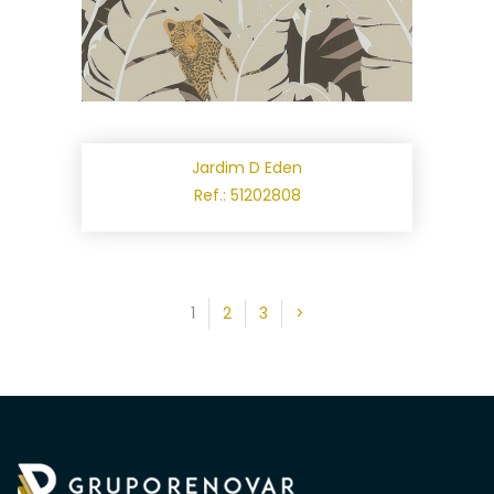
Jardim D Eden
Ref.: 51202808
1
2
3
>