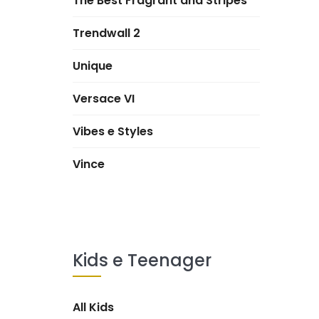
The Best Fragrant and Stripes
Trendwall 2
Unique
Versace VI
Vibes e Styles
Vince
Kids e Teenager
All Kids