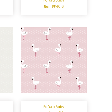
Fofura Baby
Ref.: FF4016
Fofura Baby