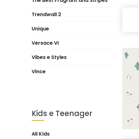
The Best Fragrant and Stripes
Trendwall 2
Unique
Versace VI
Vibes e Styles
Vince
Kids e Teenager
All Kids