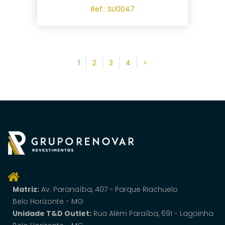
Ref.: SU0047
1
2
3
4
>
Matriz:
Av. Paranaí­ba, 407 - Parque Riachuelo
Belo Horizonte - MG
Unidade T&D Outlet:
Rua Além Paraíba, 691 - Lagoinha