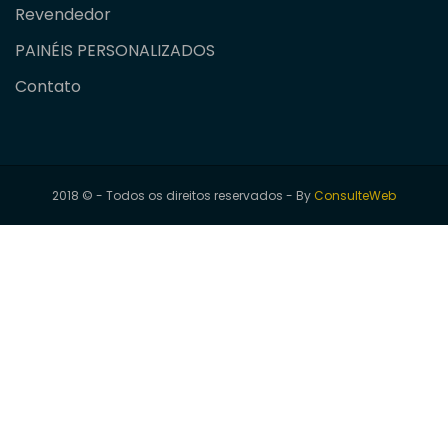
Revendedor
PAINÉIS PERSONALIZADOS
Contato
2018 © - Todos os direitos reservados - By
ConsulteWeb