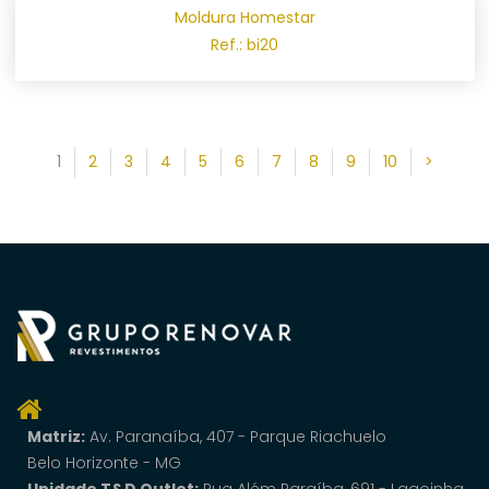
Moldura Homestar
Ref.: bi20
1
2
3
4
5
6
7
8
9
10
>
Matriz:
Av. Paranaí­ba, 407 - Parque Riachuelo
Belo Horizonte - MG