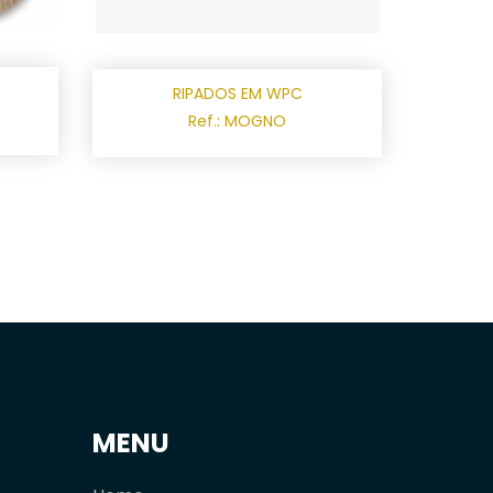
RIPADOS EM WPC
Ref.: MOGNO
MENU